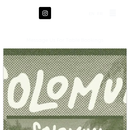
EN
FR
Message Us For Table Bookings