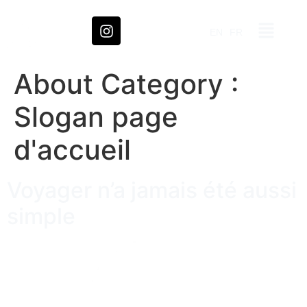
EN
FR
About Category :
Slogan page
d'accueil
Voyager n’a jamais été aussi
simple