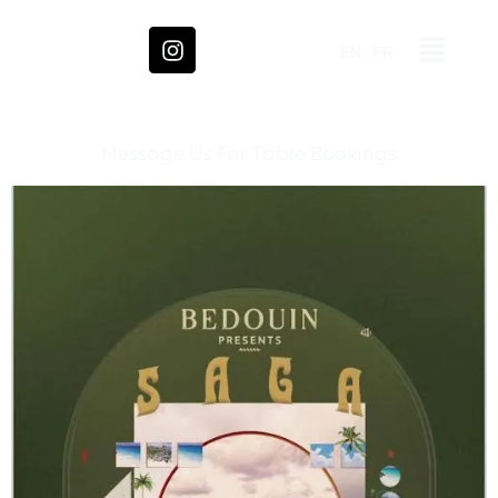
EN
FR
Message Us For Table Bookings