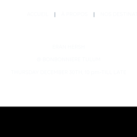
ACCUEIL
À PROPOS
NOS DESTINA
ERAN HERSH
@ BONBONNIERE TULUM
THURSDAY DECEMBER 30TH, 10 pm-TILL LATE