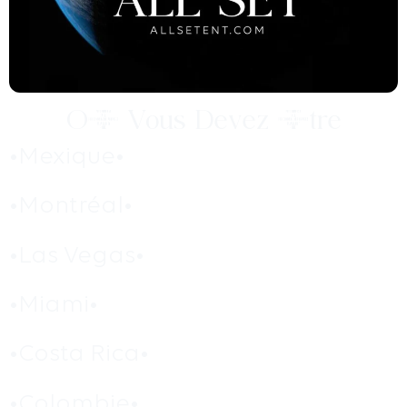
Où Vous Devez Être
•Mexique•
•Montréal•
•Las Vegas•
•Miami•
•Costa Rica•
•Colombie•