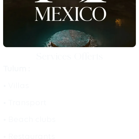
Services Offerts
Tulum :
• Villas
• Transport
• Beach clubs
• Restaurants