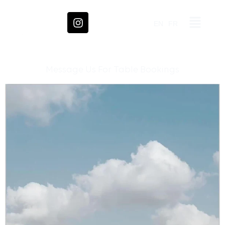
EN
FR
Message Us For Table Bookings